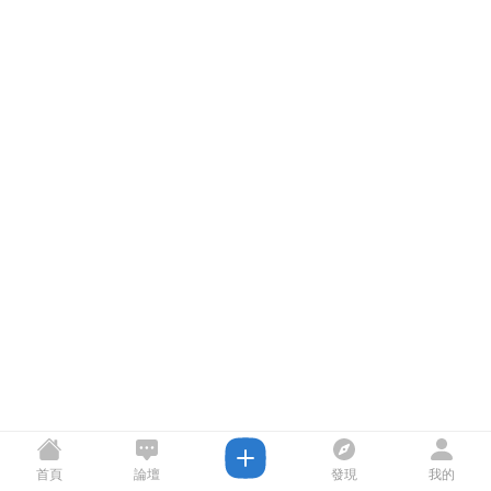
首頁
論壇
發現
我的