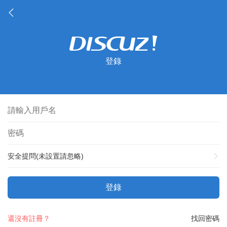
登錄
安全提問(未設置請忽略)
登錄
還沒有註冊？
找回密碼