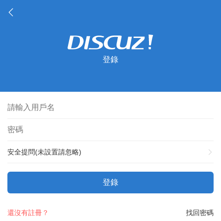
登錄
安全提問(未設置請忽略)
登錄
還沒有註冊？
找回密碼