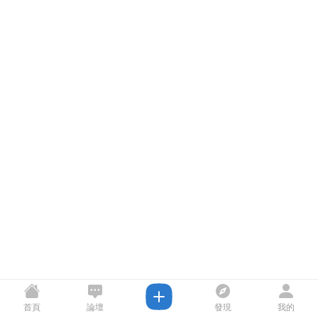
首頁
論壇
發現
我的