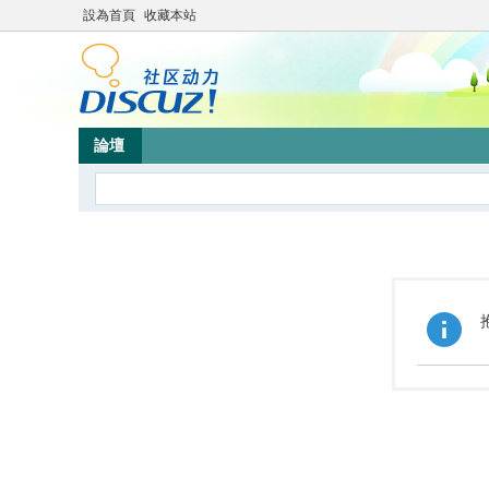
設為首頁
收藏本站
論壇