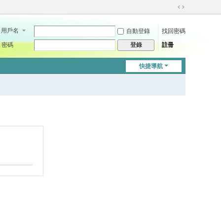
切
換
用戶名
自動登錄
找回密碼
到
寬
密碼
註冊
登錄
版
快捷導航