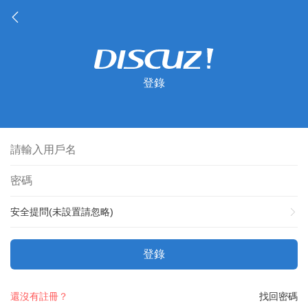
登錄
安全提問(未設置請忽略)
登錄
還沒有註冊？
找回密碼