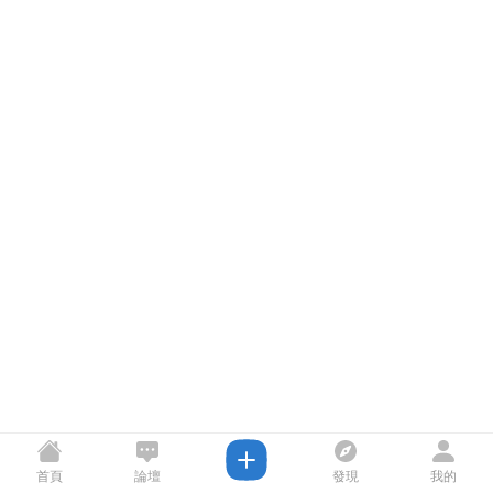
首頁
論壇
發現
我的