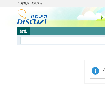
設為首頁
收藏本站
論壇