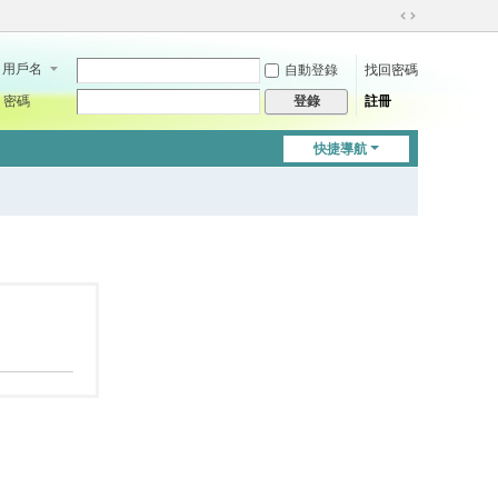
切
換
用戶名
自動登錄
找回密碼
到
寬
密碼
註冊
登錄
版
快捷導航