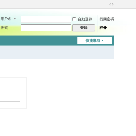
切
換
用戶名
自動登錄
找回密碼
到
寬
密碼
註冊
登錄
版
快捷導航