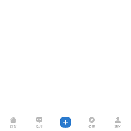
首頁
論壇
發現
我的