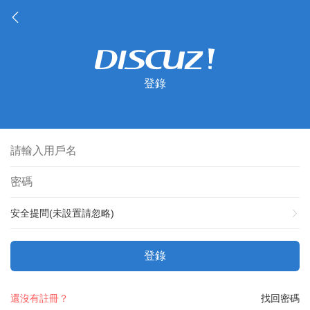
登錄
安全提問(未設置請忽略)
登錄
還沒有註冊？
找回密碼