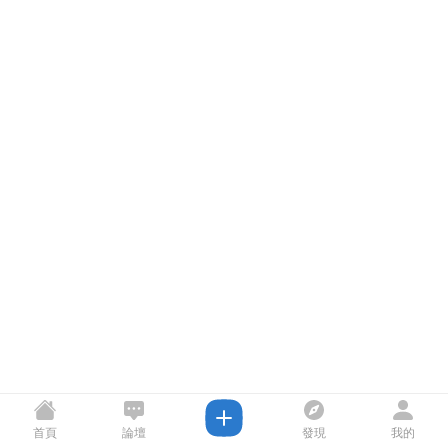
首頁
論壇
發現
我的