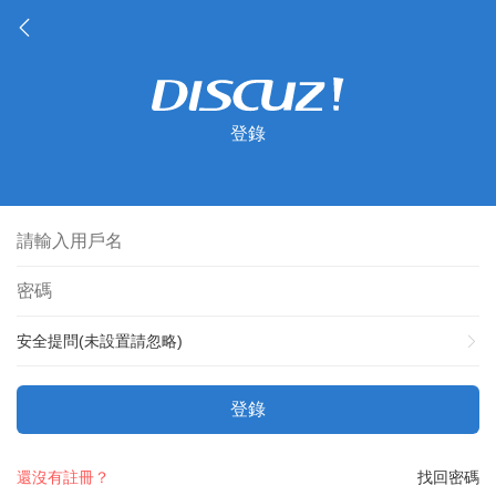
登錄
安全提問(未設置請忽略)
登錄
還沒有註冊？
找回密碼