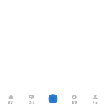
首頁
論壇
發現
我的