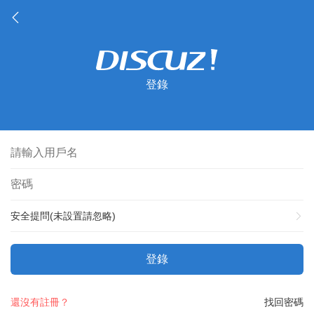
登錄
安全提問(未設置請忽略)
登錄
還沒有註冊？
找回密碼