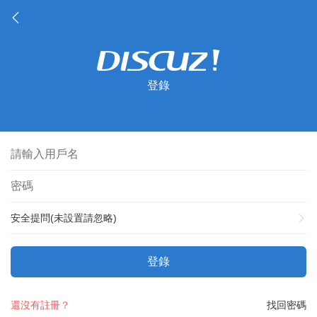
登錄
安全提問(未設置請忽略)
登錄
還沒有註冊？
找回密碼