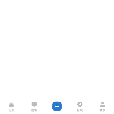
首頁
論壇
發現
我的