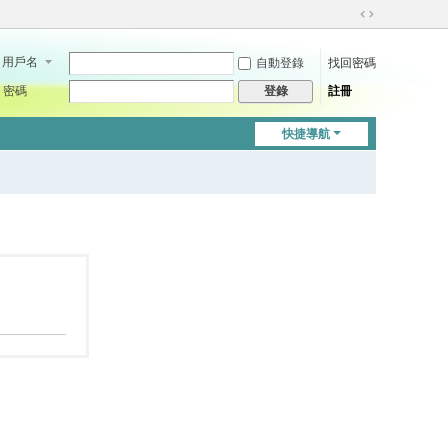
切
換
用戶名
自動登錄
找回密碼
到
寬
密碼
註冊
登錄
版
快捷導航