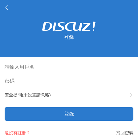
登錄
安全提問(未設置請忽略)
登錄
還沒有註冊？
找回密碼