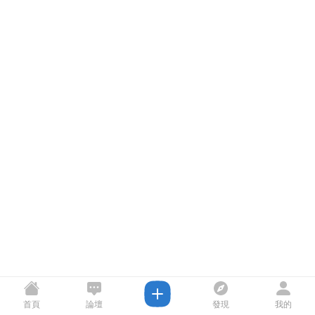
首頁
論壇
發現
我的