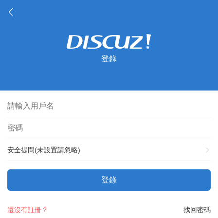
登錄
安全提問(未設置請忽略)
登錄
還沒有註冊？
找回密碼