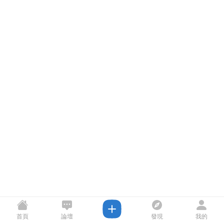
首頁
論壇
發現
我的