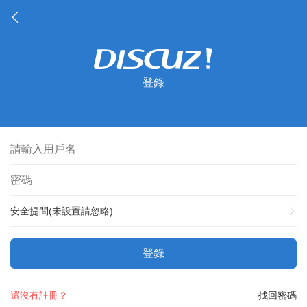
登錄
安全提問(未設置請忽略)
登錄
還沒有註冊？
找回密碼