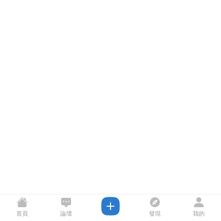
首頁
論壇
發現
我的