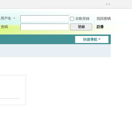
切
換
用戶名
自動登錄
找回密碼
到
寬
密碼
註冊
登錄
版
快捷導航