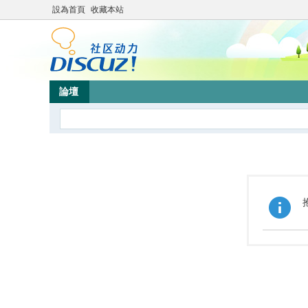
設為首頁
收藏本站
論壇