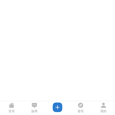
首頁
論壇
發現
我的