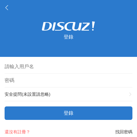
登錄
安全提問(未設置請忽略)
登錄
還沒有註冊？
找回密碼