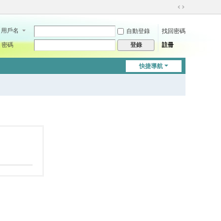
切
換
用戶名
自動登錄
找回密碼
到
寬
密碼
註冊
登錄
版
快捷導航