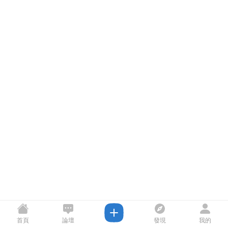
首頁
論壇
發現
我的