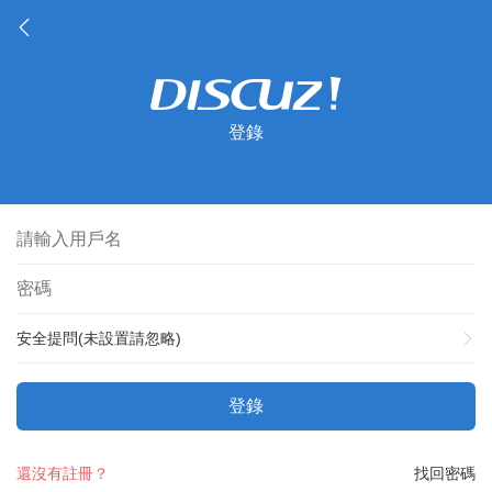
登錄
安全提問(未設置請忽略)
登錄
還沒有註冊？
找回密碼