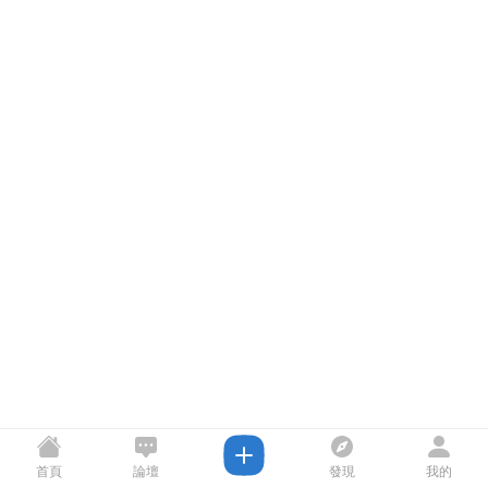
首頁
論壇
發現
我的