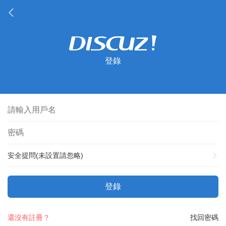
登錄
安全提問(未設置請忽略)
登錄
還沒有註冊？
找回密碼