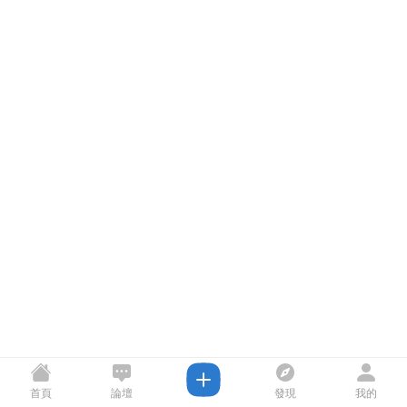
首頁
論壇
發現
我的