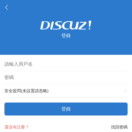
登錄
安全提問(未設置請忽略)
登錄
還沒有註冊？
找回密碼