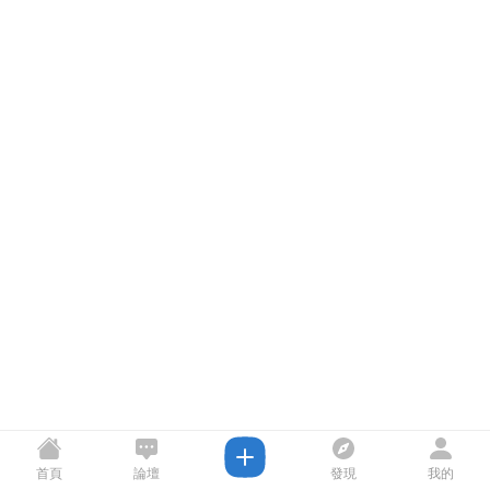
首頁
論壇
發現
我的