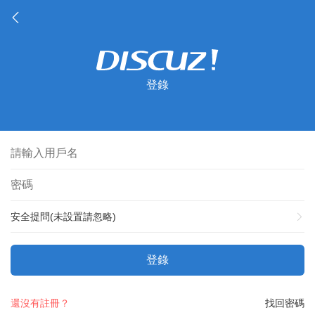
登錄
安全提問(未設置請忽略)
登錄
還沒有註冊？
找回密碼