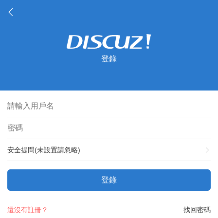
登錄
安全提問(未設置請忽略)
登錄
還沒有註冊？
找回密碼