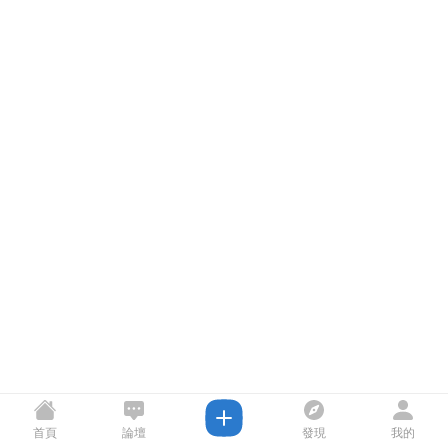
首頁
論壇
發現
我的