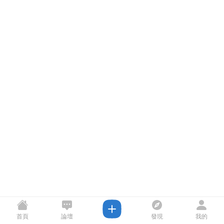
首頁
論壇
發現
我的