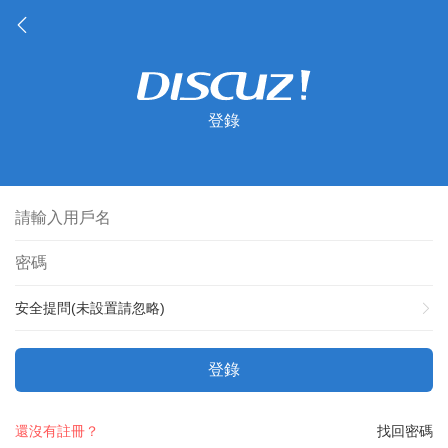
登錄
安全提問(未設置請忽略)
登錄
還沒有註冊？
找回密碼