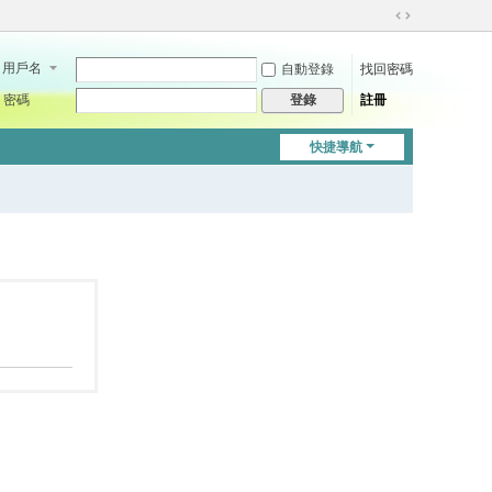
切
換
用戶名
自動登錄
找回密碼
到
寬
密碼
註冊
登錄
版
快捷導航