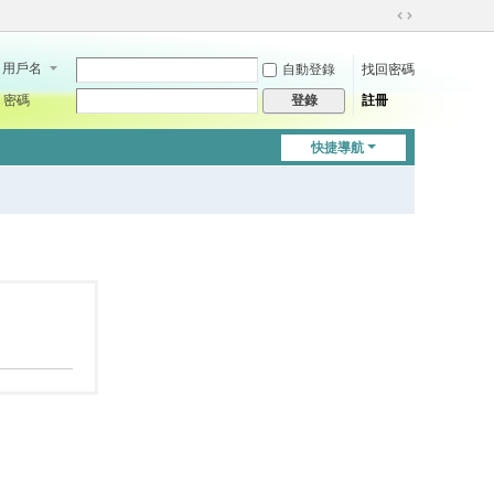
切
換
用戶名
自動登錄
找回密碼
到
寬
密碼
註冊
登錄
版
快捷導航