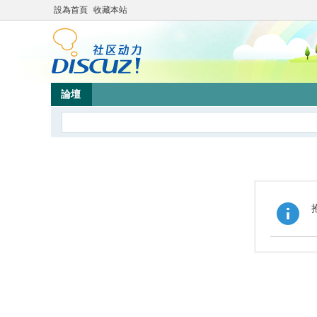
設為首頁
收藏本站
論壇