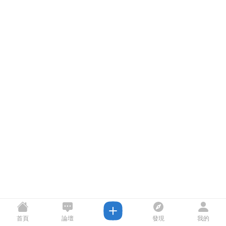
首頁
論壇
發現
我的