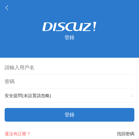
登錄
安全提問(未設置請忽略)
登錄
還沒有註冊？
找回密碼