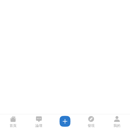
首頁
論壇
發現
我的