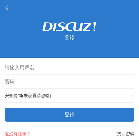
登錄
安全提問(未設置請忽略)
登錄
還沒有註冊？
找回密碼