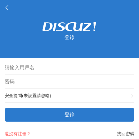
登錄
安全提問(未設置請忽略)
登錄
還沒有註冊？
找回密碼