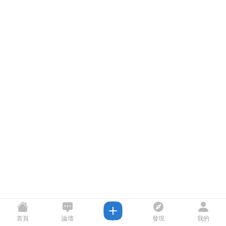
首頁
論壇
發現
我的