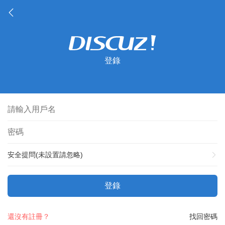
登錄
安全提問(未設置請忽略)
登錄
還沒有註冊？
找回密碼