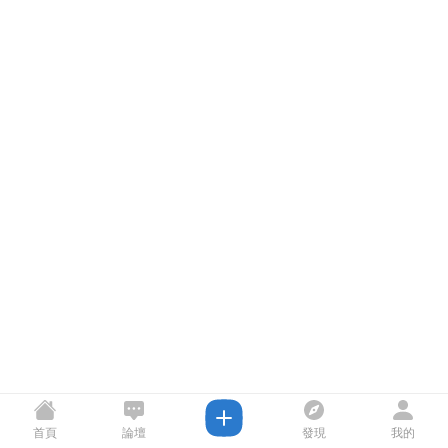
首頁
論壇
發現
我的