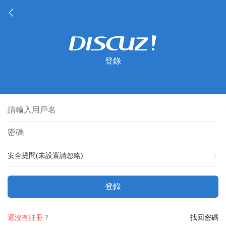
登錄
安全提問(未設置請忽略)
登錄
還沒有註冊？
找回密碼