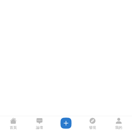
首頁
論壇
發現
我的