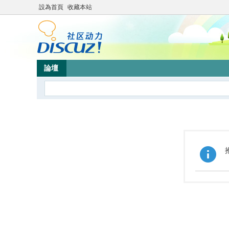
設為首頁
收藏本站
論壇