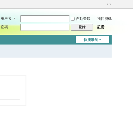
切
換
用戶名
自動登錄
找回密碼
到
寬
密碼
註冊
登錄
版
快捷導航