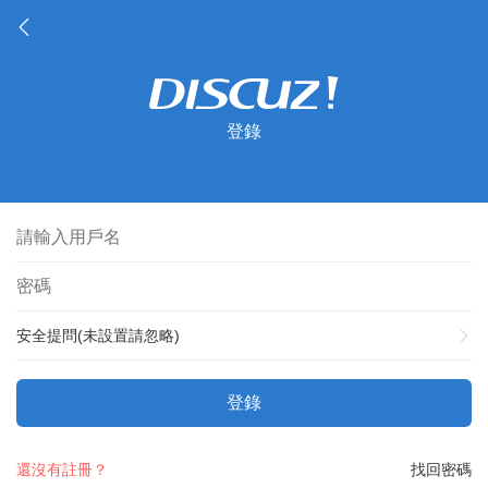
登錄
安全提問(未設置請忽略)
登錄
還沒有註冊？
找回密碼