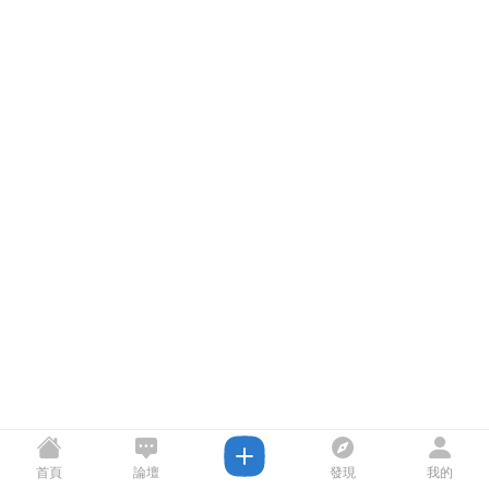
首頁
論壇
發現
我的