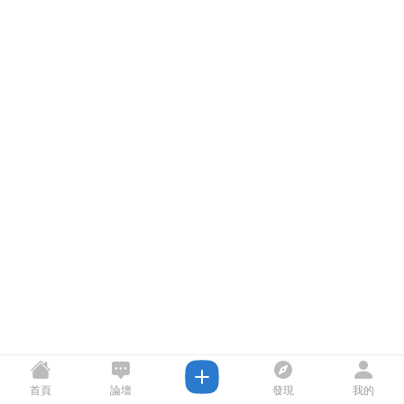
首頁
論壇
發現
我的