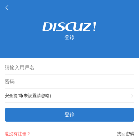
登錄
安全提問(未設置請忽略)
登錄
還沒有註冊？
找回密碼