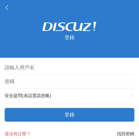
登錄
安全提問(未設置請忽略)
登錄
還沒有註冊？
找回密碼