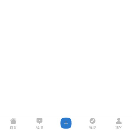
首頁
論壇
發現
我的