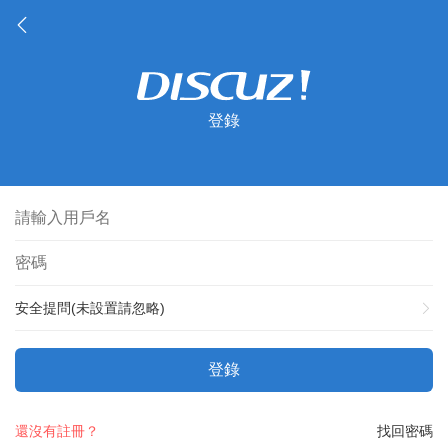
登錄
安全提問(未設置請忽略)
登錄
還沒有註冊？
找回密碼