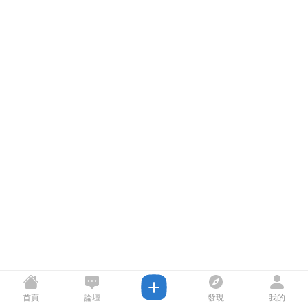
首頁
論壇
發現
我的