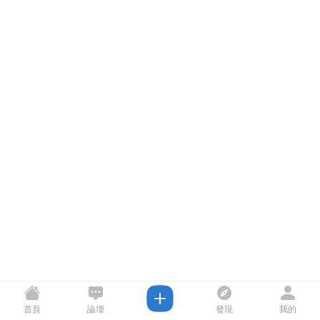
首頁
論壇
發現
我的