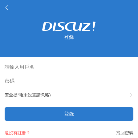
登錄
安全提問(未設置請忽略)
登錄
還沒有註冊？
找回密碼