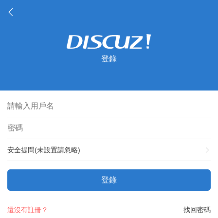
登錄
安全提問(未設置請忽略)
登錄
還沒有註冊？
找回密碼