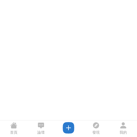
首頁
論壇
發現
我的