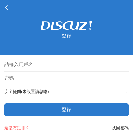
登錄
安全提問(未設置請忽略)
登錄
還沒有註冊？
找回密碼