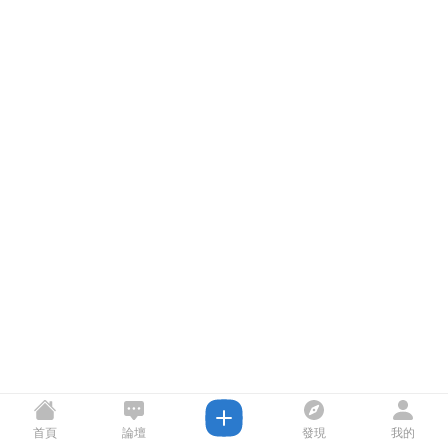
首頁
論壇
發現
我的