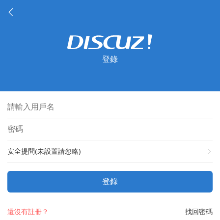
登錄
安全提問(未設置請忽略)
登錄
還沒有註冊？
找回密碼