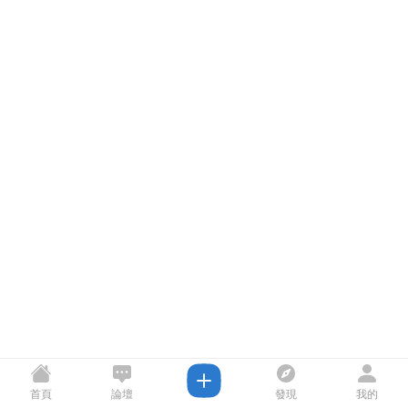
首頁
論壇
發現
我的