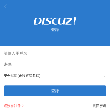
登錄
安全提問(未設置請忽略)
登錄
還沒有註冊？
找回密碼