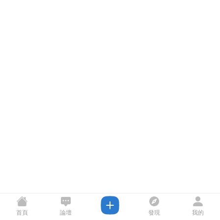
首頁
論壇
發現
我的