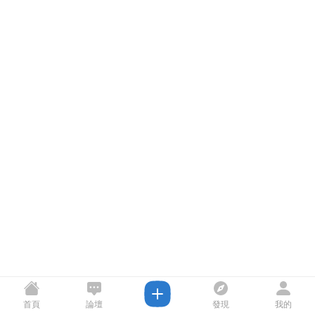
首頁
論壇
發現
我的