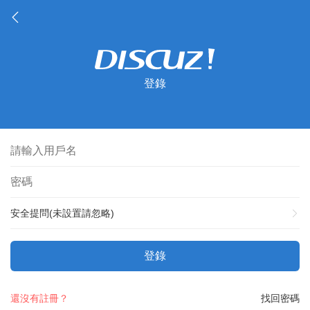
登錄
安全提問(未設置請忽略)
登錄
還沒有註冊？
找回密碼