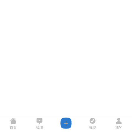
首頁
論壇
發現
我的