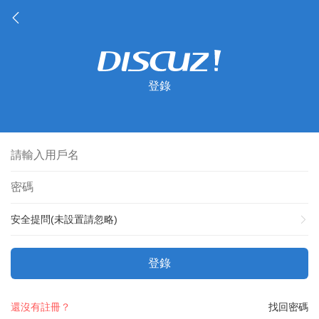
登錄
安全提問(未設置請忽略)
登錄
還沒有註冊？
找回密碼