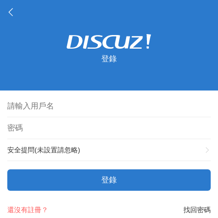
登錄
安全提問(未設置請忽略)
登錄
還沒有註冊？
找回密碼