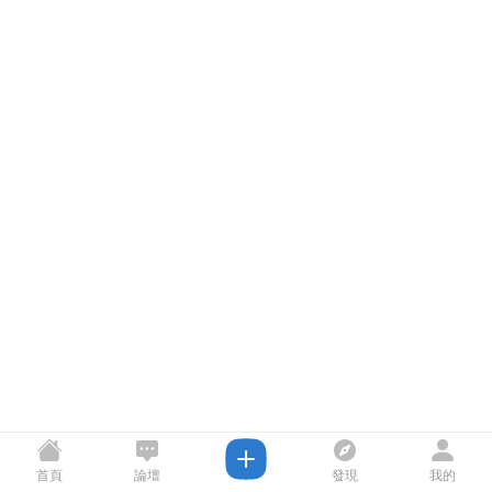
首頁
論壇
發現
我的