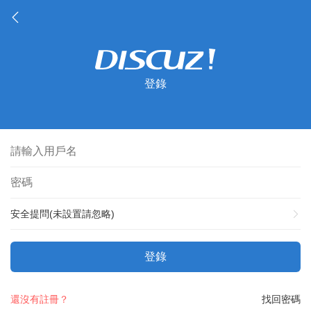
登錄
安全提問(未設置請忽略)
登錄
還沒有註冊？
找回密碼