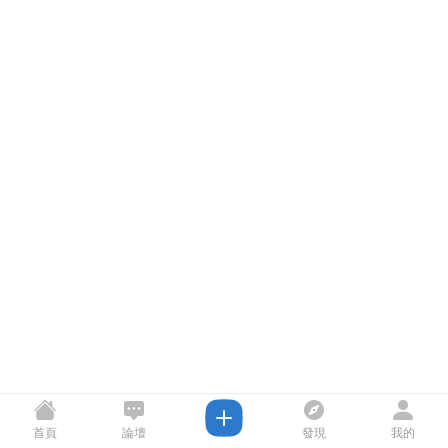
首頁
論壇
發現
我的