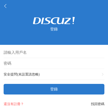
登錄
安全提問(未設置請忽略)
登錄
還沒有註冊？
找回密碼