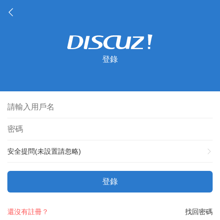
登錄
安全提問(未設置請忽略)
登錄
還沒有註冊？
找回密碼