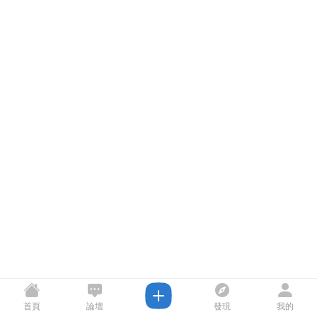
首頁
論壇
發現
我的