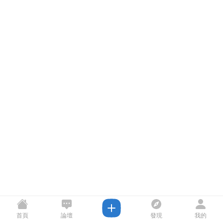
首頁
論壇
發現
我的