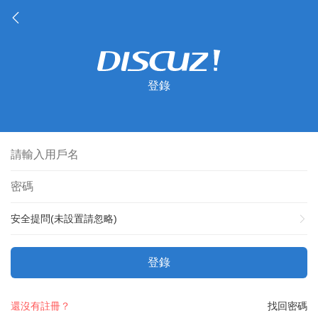
登錄
安全提問(未設置請忽略)
登錄
還沒有註冊？
找回密碼