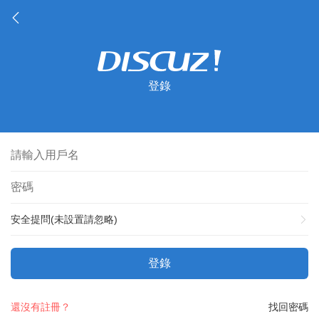
登錄
安全提問(未設置請忽略)
登錄
還沒有註冊？
找回密碼