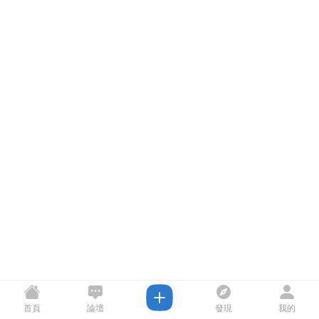
首頁
論壇
發現
我的