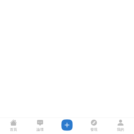
首頁
論壇
發現
我的