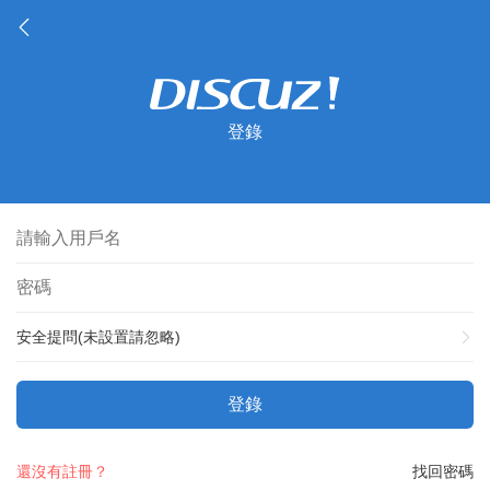
登錄
安全提問(未設置請忽略)
登錄
還沒有註冊？
找回密碼