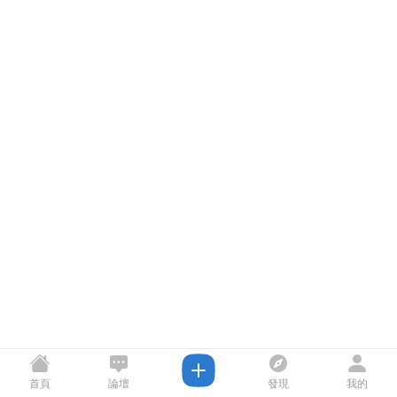
首頁
論壇
發現
我的