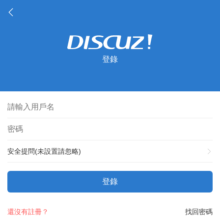
登錄
安全提問(未設置請忽略)
登錄
還沒有註冊？
找回密碼